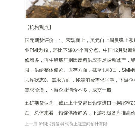
【机构观点】
国元期货评价：1、宏观面上，美元自上周反弹上涨
业PMI为49，环比下降0.4个百分点。中国12月财新
修增多，再生铅炼厂则因废料供应不足被动减产，
限，供给整体偏紧。库存方面，截至1月8日，SMM铅
去库状态3、需求方面，终端消费需求平淡，下游企
需求冷淡，下游企业询价不多，成交一般。
五矿期货认为，截止上个交易日铅锭进口亏损缩窄20
跌。总体来看，铅锭供给趋紧，下游积极备库推高
上一篇
沪铜消费偏弱 铜价上涨空间预计有限