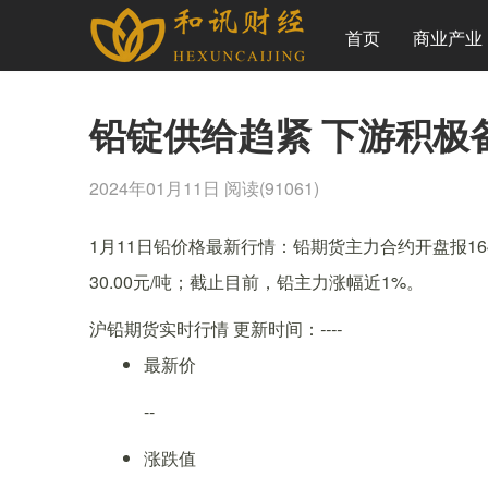
首页
商业产业
铅锭供给趋紧 下游积极
2024年01月11日
阅读(91061)
1月11日铅价格最新行情：铅期货主力合约开盘报16415
30.00元/吨；截止目前，铅主力涨幅近1%。
沪铅期货实时行情
更新时间：
----
最新价
--
涨跌值