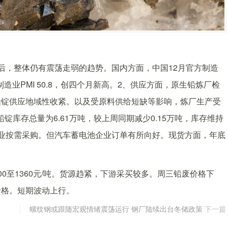
后，整体仍有震荡走弱的趋势。国内方面，中国12月官方制造
制造业PMI 50.8，创四个月新高。2、供应方面，原生铅炼厂检
铅锭供应地域性收紧。以及受原料供给短缺等影响，炼厂生产受
锭库存总量为6.61万吨，较上周同期减少0.15万吨，库存维持
业按需采购。但汽车蓄电池企业订单有所向好。现货方面，年底
0至1360元/吨。货源趋紧，下游采买较多。周三铅废价格下
价格。短期波动上行。
螺纹钢或跟随宏观情绪震荡运行 钢厂陆续出台冬储政策
下一篇