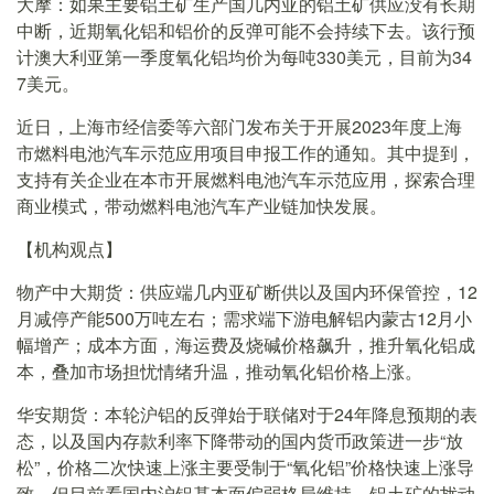
大摩：如果主要铝土矿生产国几内亚的铝土矿供应没有长期
中断，近期氧化铝和铝价的反弹可能不会持续下去。该行预
计澳大利亚第一季度氧化铝均价为每吨330美元，目前为34
7美元。
近日，上海市经信委等六部门发布关于开展2023年度上海
市燃料电池汽车示范应用项目申报工作的通知。其中提到，
支持有关企业在本市开展燃料电池汽车示范应用，探索合理
商业模式，带动燃料电池汽车产业链加快发展。
【机构观点】
物产中大期货：供应端几内亚矿断供以及国内环保管控，12
月减停产能500万吨左右；需求端下游电解铝内蒙古12月小
幅增产；成本方面，海运费及烧碱价格飙升，推升氧化铝成
本，叠加市场担忧情绪升温，推动氧化铝价格上涨。
华安期货：本轮沪铝的反弹始于联储对于24年降息预期的表
态，以及国内存款利率下降带动的国内货币政策进一步“放
松”，价格二次快速上涨主要受制于“氧化铝”价格快速上涨导
致。但目前看国内沪铝基本面偏弱格局维持，铝土矿的扰动